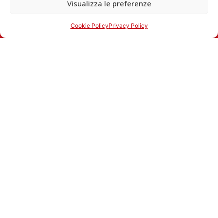
Visualizza le preferenze
Cookie Policy
Privacy Policy
Contatti
Martini Carni Via Milia 23 12012 Boves CN
+39 351 5919889
+39 0171 1723036