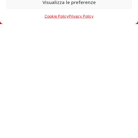
Visualizza le preferenze
Cookie Policy
Privacy Policy
Contatti
Martini Carni Via Milia 23 12012 Boves CN
+39 351 5919889
+39 0171 1723036